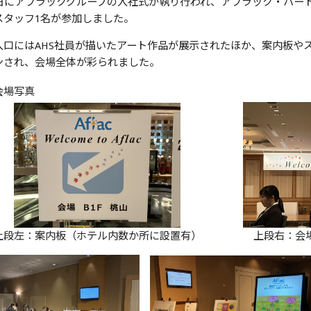
3日にアフラックグループの入社式が執り行われ、アフラック・ハー
スタッフ1名が参加しました。
入口にはAHS社員が描いたアート作品が展示されたほか、
案内板や
ンされ、
会場全体が彩られました。
場写真
左：案内板（ホテル内数か所に設置有） 上段右：会場