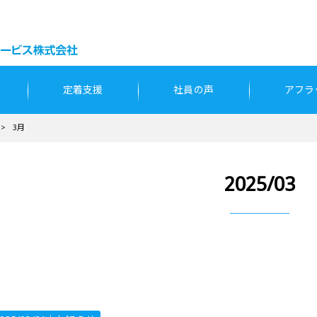
定着支援
社員の声
アフラ
>
3月
2025/03
第23回東京アビリンピックに出場しまし