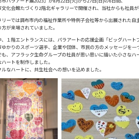
市パラアート展2023」が8月22日(火)から27日(日)の6日間、
市文化会館たづくり2階北ギャラリーで開催され、当社からも社員
ラリーでは調布市内の福祉作業所や特例子会社等から出展された自
の方が来場されていました。
中、１階エントランスには、パラアートの応援企画「ビッグハート
市ゆかりのスポーツ選手、企業や団体、市民の方のメッセージを一
でも、アフラック生命グループの社員が思い思いに描いた小さなハ
なハートを制作しました。
フルなハートに、共生社会への想いを込めました。